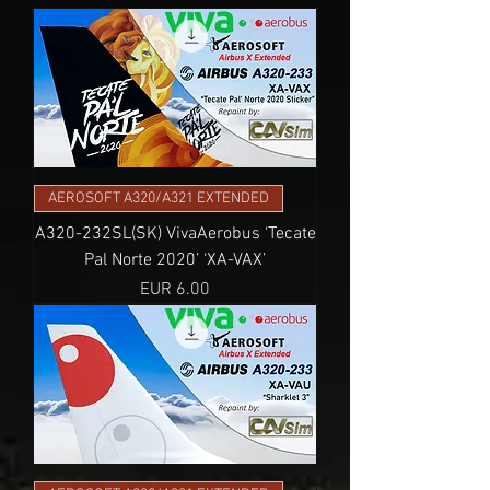
AEROSOFT A320/A321 EXTENDED
A320-232SL(SK) VivaAerobus ‘Tecate
Pal Norte 2020’ ‘XA-VAX’
Precio
EUR 6.00