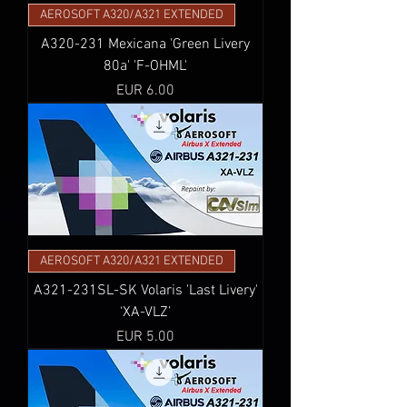
AEROSOFT A320/A321 EXTENDED
A320-231 Mexicana 'Green Livery
80a' 'F-OHML'
Precio
EUR 6.00
AEROSOFT A320/A321 EXTENDED
A321-231SL-SK Volaris 'Last Livery'
‘XA-VLZ’
Precio
EUR 5.00