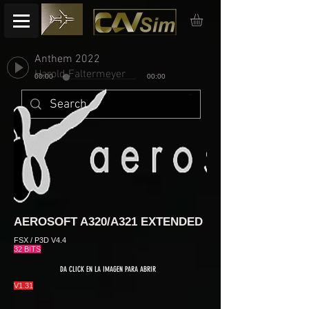
Anthem 2022
Harold Faltermeyer
00:00
00:00
AEROSOFT A320/A321 EXTENDED
FSX / P3D V4.4
32 BITS
DA CLICK EN LA IMAGEN PARA ABRIR
V1.31