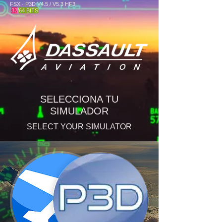
FSX - P3D V4.5 / V5.3 HF3
32
/
64 BITS
SELECCIONA TU
SIMULADOR
SELECT YOUR SIMULATOR