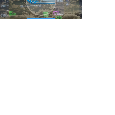
MSFS 2020
DA CLICK EN LA IMAGEN PARA ABRIR
V1.80 +
FLYSIMWARE FALCON 50
IR A DASSAULT AVIATION
V1.2 +
FSX - P3D V4.5 / V5.3 HF3
32
/
64 BITS