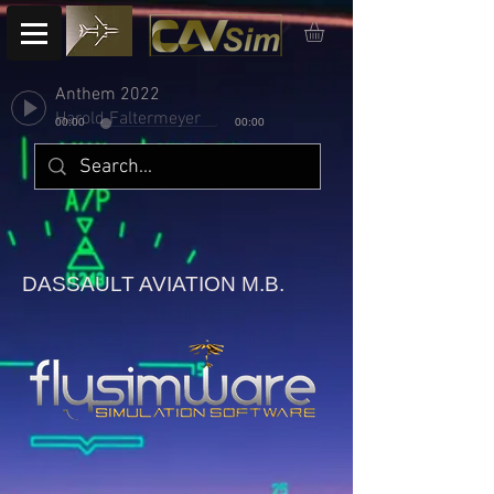
Anthem 2022
Harold Faltermeyer
00:00
00:00
DASSAULT AVIATION M.B.