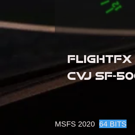
FLIGHTFX
CVJ SF-5
MSFS 2020
64 BITS