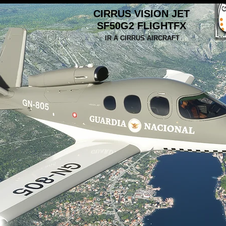
CIRRUS VISION JET
SF50G2 FLIGHTFX
IR A CIRRUS AIRCRAFT