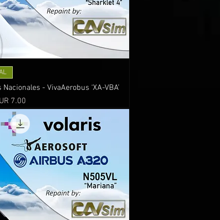
AL
Nacionales - VivaAerobus ‘XA-VBA’
recio
UR 7.00