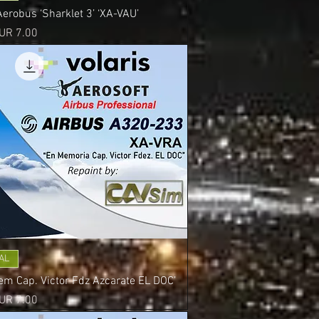
robus ‘Sharklet 3’ ‘XA-VAU’
recio
UR 7.00
AL
em Cap. Victor Fdz Azcarate EL DOC’
recio
UR 7.00