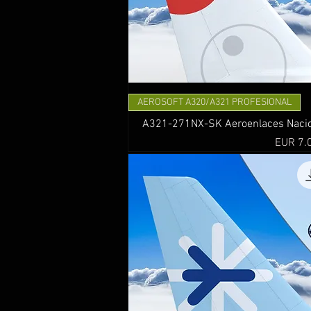
AEROSOFT A320/A321 PROFESIONAL
A321-271NX-SK Aeroenlaces Nacion
Precio
EUR 7.