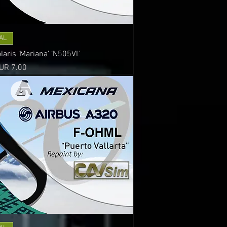
AL
aris ‘Mariana’ ‘N505VL’
recio
UR 7.00