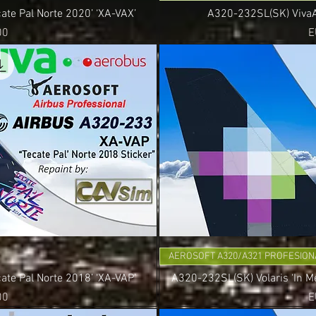
te Pal Norte 2020’ ‘XA-VAX’
A320-232SL(SK) VivaAe
P
00
E
AEROSOFT A320/A321 PROFESION
te Pal Norte 2018’ ‘XA-VAP’
A320-232SL(SK) Volaris ‘In M
P
00
E