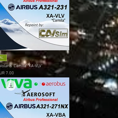
AL
laris 'Camila' ‘XA-VLV’
recio
UR 7.00