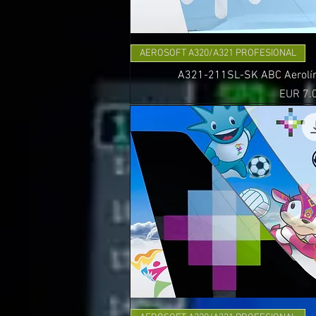
AEROSOFT A320/A321 PROFESIONAL
A321-211SL-SK ABC Aerolíne
Precio
EUR 7.