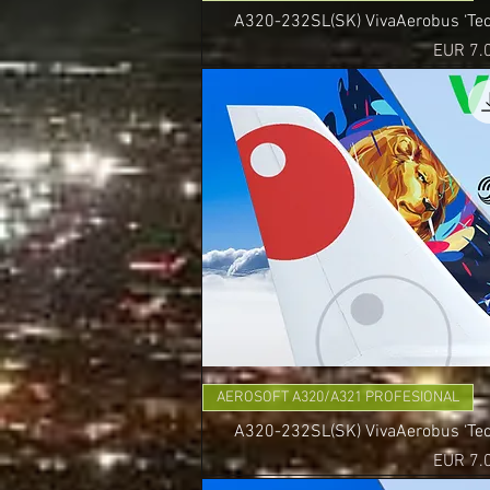
A320-232SL(SK) VivaAerobus ‘Teca
Precio
EUR 7.
AEROSOFT A320/A321 PROFESIONAL
A320-232SL(SK) VivaAerobus ‘Teca
Precio
EUR 7.