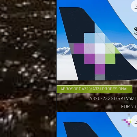
AEROSOFT A320/A321 PROFESIONAL
A320-233SL(SK) Volaris
Precio
EUR 7.