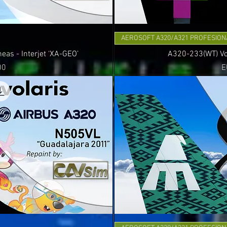
AEROSOFT A320/A321 PROFESION
as - Interjet ‘XA-GEO’
A320-233(WT) Vol
P
00
E