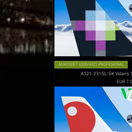
AEROSOFT A320/A321 PROFESIONAL
A321-231SL-SK Volaris 'L
Precio
EUR 7.