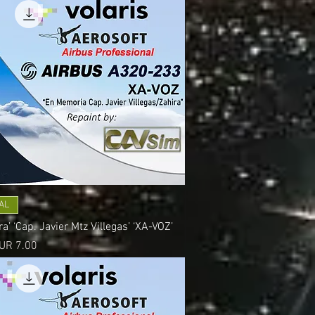
AL
’ ‘Cap. Javier Mtz Villegas’ ‘XA-VOZ’
recio
UR 7.00