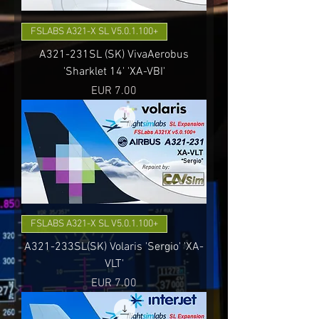
FSLABS A321-X SL V5.0.1.100+
A321-231SL (SK) VivaAerobus
'Sharklet 14' 'XA-VBI'
Precio
EUR 7.00
FSLABS A321-X SL V5.0.1.100+
A321-233SL(SK) Volaris 'Sergio' 'XA-
VLT'
Precio
EUR 7.00