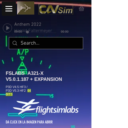
Anthem 2022
Harold Faltermeyer
00:00
00:00
FSLABS
A321-X
V5.0.1.187 + EXPANSION
P3D V4.5 HF3 /
P3D V5.3 HF2
64
BITS
DA CLICK EN LA IMAGEN PARA ABRIR