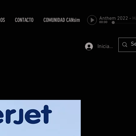
Anthem 2022
-
Harold Fa
ROS
CONTACTO
COMUNIDAD CANsim
00:00
Iniciar sesión