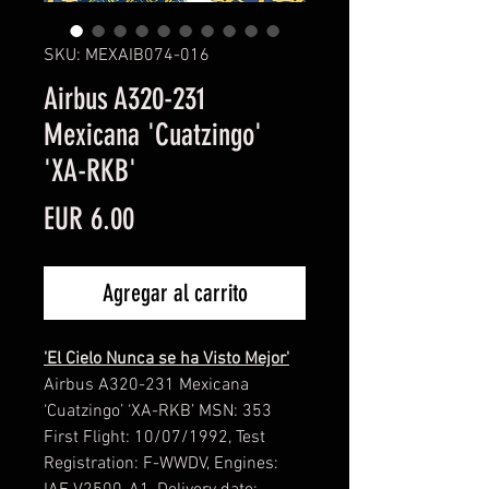
SKU: MEXAIB074-016
Airbus A320-231
Mexicana 'Cuatzingo'
'XA-RKB'
Precio
EUR 6.00
Agregar al carrito
'El Cielo Nunca se ha Visto Mejor'
Airbus A320-231 Mexicana
‘Cuatzingo’ ‘XA-RKB’ MSN: 353
First Flight: 10/07/1992, Test
Registration: F-WWDV, Engines: