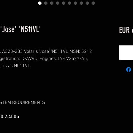
'Jose' 'N511VL'
EUR 
 A320-233 Volaris ‘Jose’ ‘N511VL’ MSN: 5212
egistration: D-AVVU, Engines: IAE V2527-A5,
aris as N511VL.
YSTEM REQUIREMENTS
.0.2.450b