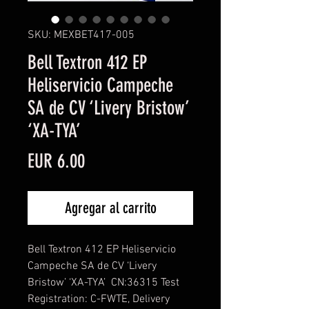
SKU: MEXBET417-005
Bell Textron 412 EP
Heliservicio Campeche
SA de CV ‘Livery Bristow’
‘XA-TYA’
Precio
EUR 6.00
Agregar al carrito
Bell Textron 412 EP Heliservicio
Campeche SA de CV ‘Livery
Bristow’ ‘XA-TYA’
CN:36315 Test
Registration: C-FWTE, Delivery