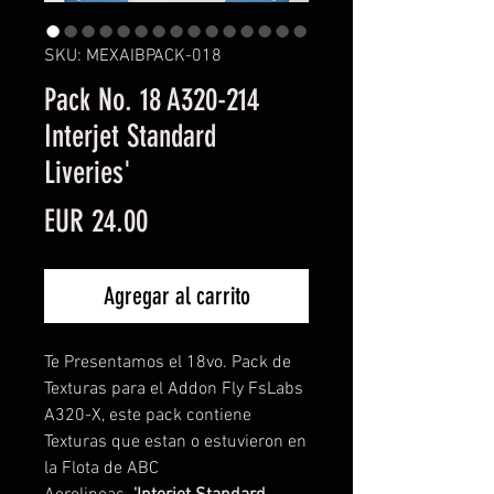
SKU: MEXAIBPACK-018
Pack No. 18 A320-214
Interjet Standard
Liveries'
Precio
EUR 24.00
Agregar al carrito
Te Presentamos el 18vo. Pack de
Texturas para el Addon Fly FsLabs
A320-X, este pack contiene
Texturas que estan o estuvieron en
la Flota de ABC