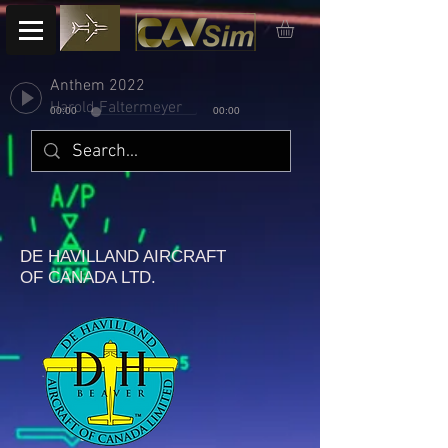
Anthem 2022
Harold Faltermeyer
00:00
00:00
DE HAVILLAND AIRCRAFT
OF CANADA LTD.